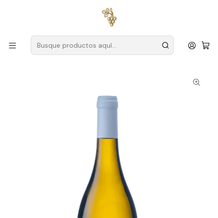
Envío gratuito
para pedidos superiores a
59 € (Portugal
continental)
Inicio
Productores
Tajo
Casa Cadaval
Casa Cadaval Fernão Pires 2022 Tejo blanco 75cl