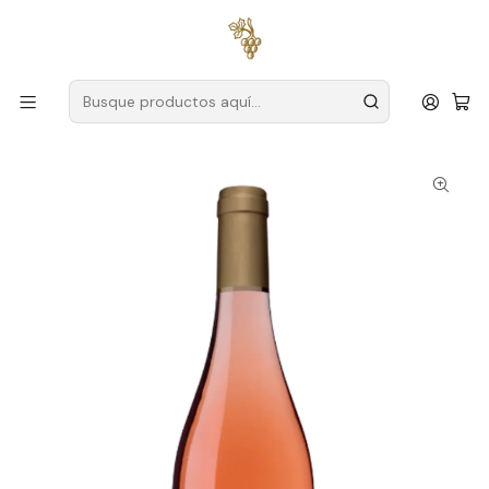
Envío gratuito
para pedidos superiores a
59 € (Portugal
continental)
Inicio
Productores
Tajo
Casa Cadaval
Casa Cadaval Colheita 2025 Tejo Rosé 75cl