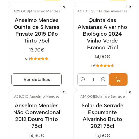
A29.009
|
Anselmo Mendes
A01.011
|
Quinta das Alvaianas
Esgotado
Anselmo Mendes
Quinta das
Quinta de Silvares
Alvaianas Alvarinho
Private 2015 Dão
Biológico 2024
Tinto 75cl
Vinho Verde
Branco 75cl
13,90€
14,90€
5.0
4.6
Ver detalhes
Quantidade
A29.010
|
Anselmo Mendes
A14.001
|
Solar de Serrade
Esgotado
Anselmo Mendes
Solar de Serrade
Não Convencional
Espumante
2012 Douro Tinto
Alvarinho Bruto
75cl
2021 75cl
14,90€
15,50€