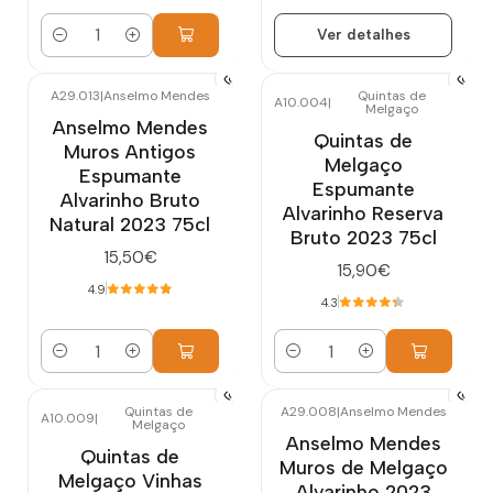
Ver detalhes
Quantidade
A29.013
|
Anselmo Mendes
Quintas de
A10.004
|
Melgaço
Anselmo Mendes
Quintas de
Muros Antigos
Melgaço
Espumante
Espumante
Alvarinho Bruto
Alvarinho Reserva
Natural 2023 75cl
Bruto 2023 75cl
15,50€
15,90€
4.9
4.3
Quantidade
Quantidade
Quintas de
A29.008
|
Anselmo Mendes
A10.009
|
Melgaço
Anselmo Mendes
Quintas de
Muros de Melgaço
Melgaço Vinhas
Alvarinho 2023