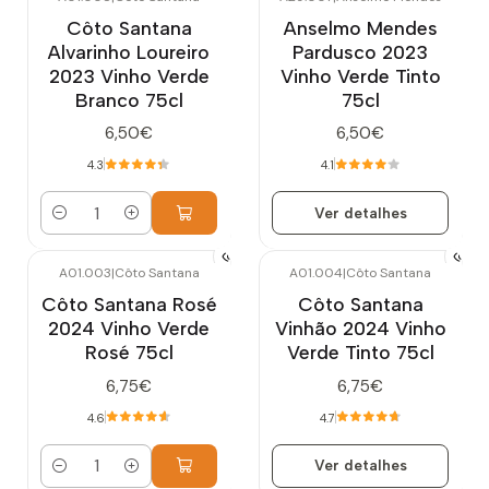
Esgotado
Côto Santana
Anselmo Mendes
Alvarinho Loureiro
Pardusco 2023
2023 Vinho Verde
Vinho Verde Tinto
Branco 75cl
75cl
6,50€
6,50€
4.3
4.1
Ver detalhes
Quantidade
A01.003
|
Côto Santana
A01.004
|
Côto Santana
Esgotado
Côto Santana Rosé
Côto Santana
2024 Vinho Verde
Vinhão 2024 Vinho
Rosé 75cl
Verde Tinto 75cl
6,75€
6,75€
4.6
4.7
Ver detalhes
Quantidade