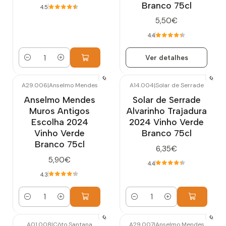
Branco 75cl
4.5
5,50€
4.4
Ver detalhes
Quantidade
A29.006
|
Anselmo Mendes
A14.004
|
Solar de Serrade
Anselmo Mendes
Solar de Serrade
Muros Antigos
Alvarinho Trajadura
Escolha 2024
2024 Vinho Verde
Vinho Verde
Branco 75cl
Branco 75cl
6,35€
5,90€
4.4
4.3
Quantidade
Quantidade
A01.008
|
Côto Santana
A29.007
|
Anselmo Mendes