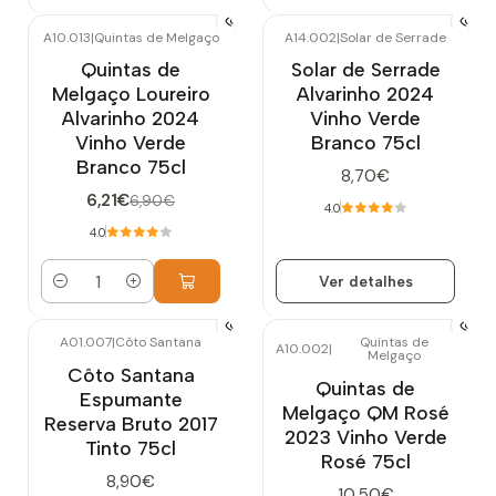
A10.013
|
Quintas de Melgaço
A14.002
|
Solar de Serrade
-10%
DESCONTO
Esgotado
Quintas de
Solar de Serrade
Melgaço Loureiro
Alvarinho 2024
Alvarinho 2024
Vinho Verde
Vinho Verde
Branco 75cl
Branco 75cl
8,70€
6,21€
6,90€
4.0
4.0
Ver detalhes
Quantidade
A01.007
|
Côto Santana
Quintas de
A10.002
|
Melgaço
Esgotado
Côto Santana
Quintas de
Espumante
Melgaço QM Rosé
Reserva Bruto 2017
2023 Vinho Verde
Tinto 75cl
Rosé 75cl
8,90€
10,50€