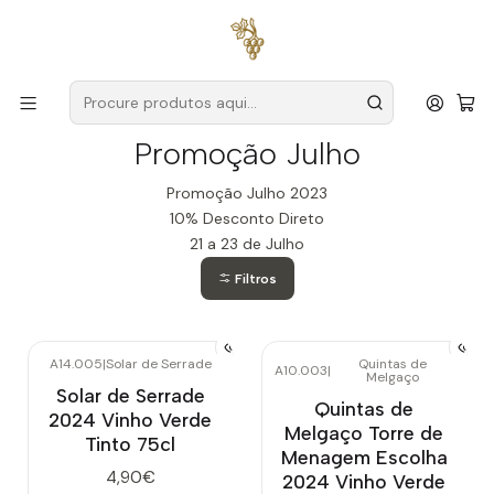
Entregas grátis
para encomendas a partir de
59€ (Portugal
Continental)
Início
Promoção Julho
Promoção Julho
Promoção Julho 2023
10% Desconto Direto
21 a 23 de Julho
Filtros
A14.005
|
Solar de Serrade
Quintas de
A10.003
|
Melgaço
Esgotado
Solar de Serrade
Quintas de
2024 Vinho Verde
Melgaço Torre de
Tinto 75cl
Menagem Escolha
4,90€
2024 Vinho Verde