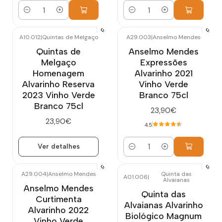
Quantidade
Quantidade
A10.012
|
Quintas de Melgaço
A29.003
|
Anselmo Mendes
Esgotado
Quintas de
Anselmo Mendes
Melgaço
Expressões
Homenagem
Alvarinho 2021
Alvarinho Reserva
Vinho Verde
2023 Vinho Verde
Branco 75cl
Branco 75cl
23,90€
23,90€
4.5
Ver detalhes
Quantidade
A29.004
|
Anselmo Mendes
Quinta das
A01.006
|
Alvaianas
Anselmo Mendes
Quinta das
Curtimenta
Alvaianas Alvarinho
Alvarinho 2022
Biológico Magnum
Vinho Verde