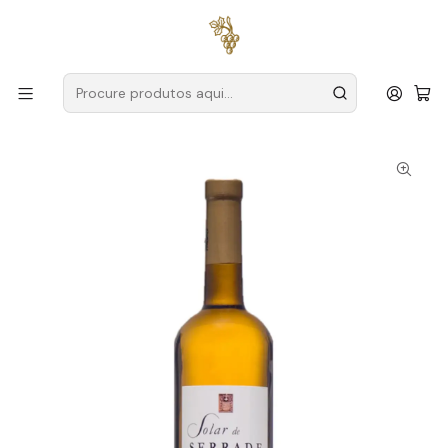
Entregas grátis
para encomendas a partir de
59€ (Portugal
Continental)
Início
Produtores
Vinho Verde
Solar de Serrade
Solar de Serrade Alvarinho 2024 Vinho Verde Branco 75cl