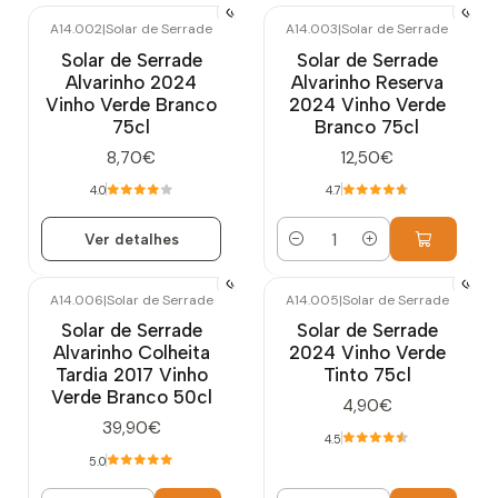
A14.002
|
Solar de Serrade
A14.003
|
Solar de Serrade
Esgotado
Solar de Serrade
Solar de Serrade
Alvarinho 2024
Alvarinho Reserva
Vinho Verde Branco
2024 Vinho Verde
75cl
Branco 75cl
8,70€
12,50€
4.0
4.7
Ver detalhes
Quantidade
A14.006
|
Solar de Serrade
A14.005
|
Solar de Serrade
Solar de Serrade
Solar de Serrade
Alvarinho Colheita
2024 Vinho Verde
Tardia 2017 Vinho
Tinto 75cl
Verde Branco 50cl
4,90€
39,90€
4.5
5.0