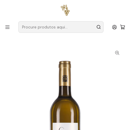
Entregas grátis
para encomendas a partir de
59€ (Portugal
Continental)
Início
Produtores
Vinho Verde
Solar de Serrade
Solar de Serrade Alvarinho Trajadura 2024 Vinho Verde
Branco 75cl