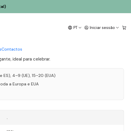
al)
na Espumante Reserva
PT
Iniciar sessão
Tinto 75cl
s
Contactos
nte, ideal para celebrar.
T e ES), 4–9 (UE), 15–20 (EUA)
toda a Europa e EUA
.