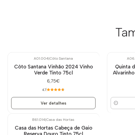
Tam
A01.004
|
Côto Santana
A06
Esgotado
Côto Santana Vinhão 2024 Vinho
Quinta 
Verde Tinto 75cl
Alvarinho
6,75€
4.7
Ver detalhes
Quantidade
B61.014
|
Casa das Hortas
Casa das Hortas Cabeça de Gaio
Reserva Douro Tinto 75cl