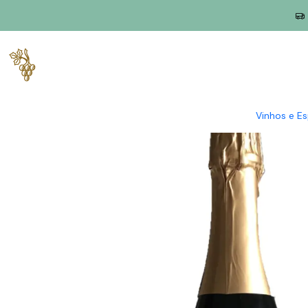
Início
Produtores
Vinho Verde
Alvaianas
Côto Santana Esp
Vinhos e E