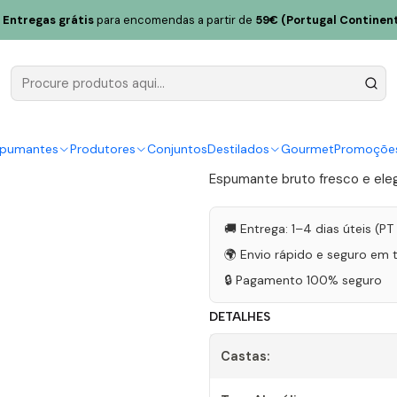
umante Reserva Bruto 2017 Tinto 75cl
Entregas grátis
para encomendas a partir de
59€ (Portugal Continent
Côto Santa
Bruto 2017 
|
spumantes
Produtores
Conjuntos
Destilados
Gourmet
Promoçõe
Espumante bruto fresco e elega
🚚 Entrega: 1–4 dias úteis (P
🌍 Envio rápido e seguro em 
🔒 Pagamento 100% seguro
DETALHES
Castas: