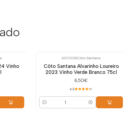
sado
a
A01.008
|
Côto Santana
24 Vinho
Côto Santana Alvarinho Loureiro
l
2023 Vinho Verde Branco 75cl
6,50€
4.3
Quantidade