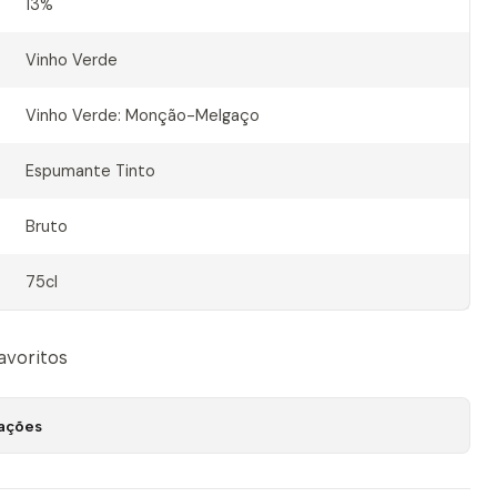
13%
Vinho Verde
Vinho Verde: Monção-Melgaço
Espumante Tinto
Bruto
75cl
favoritos
zações