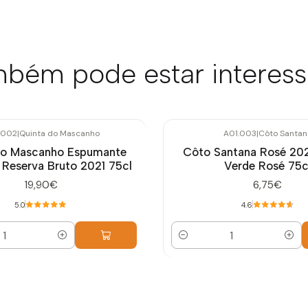
bém pode estar interes
.002
|
Quinta do Mascanho
A01.003
|
Côto Santan
do Mascanho Espumante
Côto Santana Rosé 20
 Reserva Bruto 2021 75cl
Verde Rosé 75c
19,90€
6,75€
5.0
4.6
Quantidade