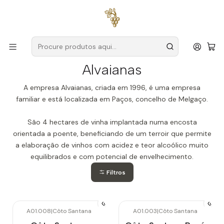
Entregas grátis
para encomendas a partir de
59€ (Portugal
Continental)
Início
Produtores
Vinho Verde
Alvaianas
Alvaianas
A empresa Alvaianas, criada em 1996, é uma empresa
familiar e está localizada em Paços, concelho de Melgaço.
São 4 hectares de vinha implantada numa encosta
orientada a poente, beneficiando de um terroir que permite
a elaboração de vinhos com acidez e teor alcoólico muito
equilibrados e com potencial de envelhecimento.
Filtros
A01.008
|
Côto Santana
A01.003
|
Côto Santana