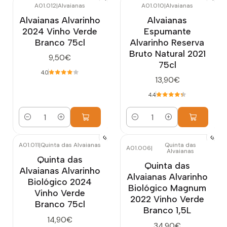
A01.012
|
Alvaianas
A01.010
|
Alvaianas
Alvaianas Alvarinho
Alvaianas
2024 Vinho Verde
Espumante
Branco 75cl
Alvarinho Reserva
Bruto Natural 2021
9,50€
75cl
4.0
13,90€
4.4
Quantidade
Quantidade
A01.011
|
Quinta das Alvaianas
Quinta das
A01.006
|
Alvaianas
Quinta das
Quinta das
Alvaianas Alvarinho
Alvaianas Alvarinho
Biológico 2024
Biológico Magnum
Vinho Verde
2022 Vinho Verde
Branco 75cl
Branco 1,5L
14,90€
34,90€