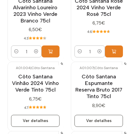
Côto Santana
Côto Santana Rosé
Alvarinho Loureiro
2024 Vinho Verde
2023 Vinho Verde
Rosé 75cl
Branco 75cl
6,75€
6,50€
4.6
4.3
Quantidade
Quantidade
A01.004
|
Côto Santana
A01.007
|
Côto Santana
Esgotado
Esgotado
Côto Santana
Côto Santana
Vinhão 2024 Vinho
Espumante
Verde Tinto 75cl
Reserva Bruto 2017
Tinto 75cl
6,75€
8,90€
4.7
Ver detalhes
Ver detalhes