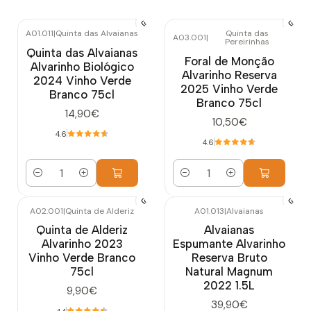
A01.011
|
Quinta das Alvaianas
Quinta das
A03.001
|
Pereirinhas
Quinta das Alvaianas
Foral de Monção
Alvarinho Biológico
Alvarinho Reserva
2024 Vinho Verde
2025 Vinho Verde
Branco 75cl
Branco 75cl
14,90€
10,50€
4.6
4.6
Quantidade
Quantidade
A02.001
|
Quinta de Alderiz
A01.013
|
Alvaianas
Quinta de Alderiz
Alvaianas
Alvarinho 2023
Espumante Alvarinho
Vinho Verde Branco
Reserva Bruto
75cl
Natural Magnum
2022 1.5L
9,90€
39,90€