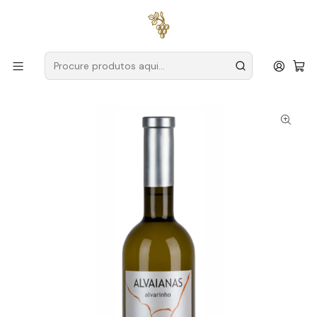
Entregas grátis
para encomendas a partir de
59€ (Portugal
Continental)
Início
Produtores
Vinho Verde
Alvaianas
Alvaianas Alvarinho 2024 Vinho Verde Branco 75cl