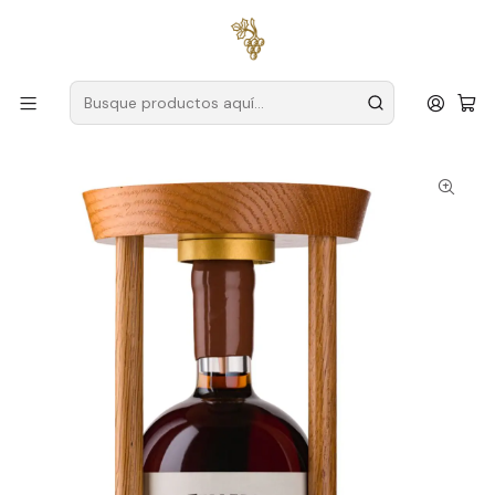
Envío gratuito
para pedidos superiores a
59 € (Portugal
continental)
Inicio
Productores
Duero
Van Zellers
Van Zellers & Co Harbor Harvest 1950 75 cl