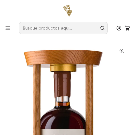
Envío gratuito
para pedidos superiores a
59 € (Portugal
continental)
Inicio
Productores
Duero
Van Zellers
Van Zellers & Co Harbor Harvest 1976 75 cl