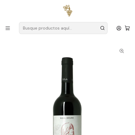
Envío gratuito
para pedidos superiores a
59 € (Portugal
continental)
Inicio
Productores
Duero
Granja Vale da Ema
Quinta Vale da Ema Elisa DOC 2018 Vino Tinto Duero 75cl