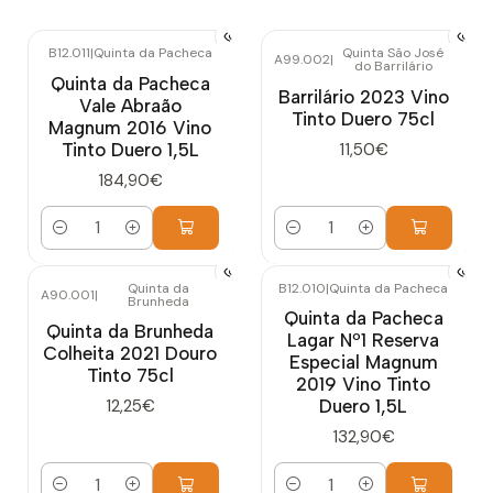
B12.011
|
Quinta da Pacheca
Quinta São José
A99.002
|
do Barrilário
Quinta da Pacheca
Barrilário 2023 Vino
Vale Abraão
Tinto Duero 75cl
Magnum 2016 Vino
Tinto Duero 1,5L
11,50€
184,90€
Cantidad
Cantidad
Quinta da
B12.010
|
Quinta da Pacheca
A90.001
|
Brunheda
Quinta da Pacheca
Quinta da Brunheda
Lagar Nº1 Reserva
Colheita 2021 Douro
Especial Magnum
Tinto 75cl
2019 Vino Tinto
Duero 1,5L
12,25€
132,90€