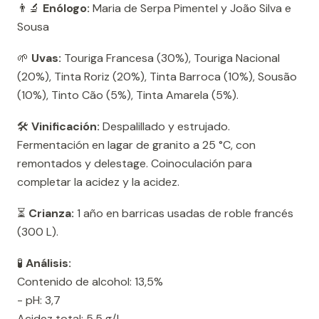
👨‍🔬
Enólogo:
Maria de Serpa Pimentel y João Silva e
Sousa
🌱
Uvas:
Touriga Francesa (30%), Touriga Nacional
(20%), Tinta Roriz (20%), Tinta Barroca (10%), Sousão
(10%), Tinto Cão (5%), Tinta Amarela (5%).
🛠️
Vinificación:
Despalillado y estrujado.
Fermentación en lagar de granito a 25 °C, con
remontados y delestage. Coinoculación para
completar la acidez y la acidez.
⏳
Crianza:
1 año en barricas usadas de roble francés
(300 L).
🧪
Análisis:
Contenido de alcohol: 13,5%
- pH: 3,7
Acidez total: 5,5 g/L