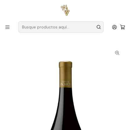
Envío gratuito
para pedidos superiores a
59 € (Portugal
continental)
Inicio
Productores
Duero
Finca Pacheca
Pacheca Reserva Vinhas Velhas Magnum 2021 Vino Tinto
Duero 1,5L