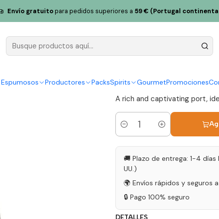
agos Porto LBV 2019 75cl
Envío gratuito
para pedidos superiores a
59 € (Portugal continenta
Quinta dos
2019 75cl
|
y Espumosos
Productores
Packs
Spirits
Gourmet
Promociones
Co
A rich and captivating port, ide
Ag
Cantidad
🚚 Plazo de entrega: 1-4 días 
UU.)
🌍 Envíos rápidos y seguros 
🔒 Pago 100% seguro
DETALLES