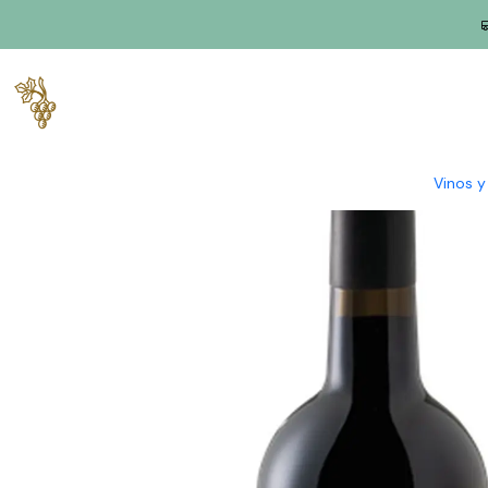
Inicio
Productores
Duero
Granja Avidagos
Quinta dos Ávid
Vinos 