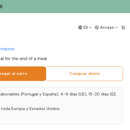
l)
 Ávidagos Porto LBV
ES
Acceso
ntactos
al for the end of a meal.
regar al carro
Comprar ahora
laborables (Portugal y España), 4-9 días (UE), 15-20 días (EE.
a toda Europa y Estados Unidos.