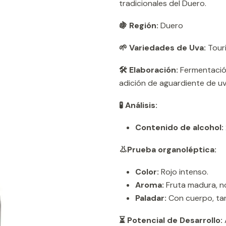
tradicionales del Duero.
🍇 Región:
Duero
🌱 Variedades de Uva:
Touri
🛠️ Elaboración:
Fermentación
adición de aguardiente de uv
🧪 Análisis:
Contenido de alcohol:
👃Prueba organoléptica:
Color:
Rojo intenso.
Aroma:
Fruta madura, no
Paladar:
Con cuerpo, tani
⏳ Potencial de Desarrollo: