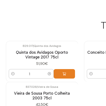
T
B29.017
|
Quinta dos Avidagos
Quinta dos Avidagos Oporto
Conceito 
Vintage 2017 75cl
51,90€
Cantidad
Cantidad
B37.026
|
Vieira de Sousa
Vieira de Sousa Porto Colheita
2003 75cl
42,50€