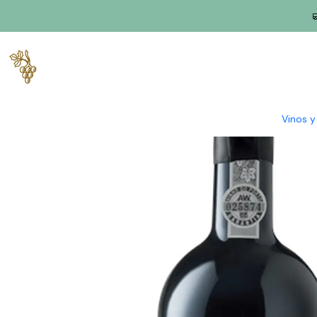
Inicio
Productores
Duero
Granja Avidagos
Quinta dos Avi
Vinos 