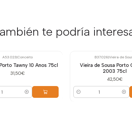
ambién te podría interes
A53.023
|
Conceito
B37.026
|
Vieira de Sou
Porto Tawny 10 Anos 75cl
Vieira de Sousa Porto 
2003 75cl
31,50€
42,50€
Cantidad