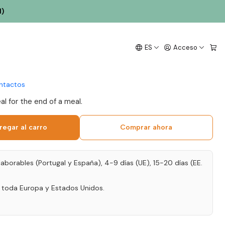
l)
 Avidagos Oporto
ES
Acceso
7 75cl
ntactos
al for the end of a meal.
regar al carro
Comprar ahora
laborables (Portugal y España), 4-9 días (UE), 15-20 días (EE.
a toda Europa y Estados Unidos.