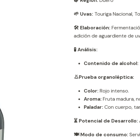
🍇 Región:
Duero
🌱 Uvas:
Touriga Nacional, To
🛠️ Elaboración:
Fermentación
adición de aguardiente de uv
🧪 Análisis:
Contenido de alcohol:
👃Prueba organoléptica:
Color:
Rojo intenso.
Aroma:
Fruta madura, no
Paladar:
Con cuerpo, tani
⏳ Potencial de Desarrollo:
🍽️ Modo de consumo:
Servi