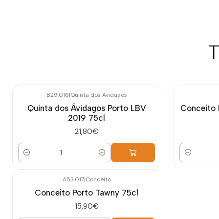
T
B29.016
|
Quinta dos Avidagos
Quinta dos Ávidagos Porto LBV
Conceito 
2019 75cl
21,80€
Cantidad
Cantidad
A53.017
|
Conceito
Conceito Porto Tawny 75cl
15,90€