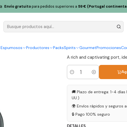
dagos Oporto Vintage 2017 75cl
Envío gratuito
para pedidos superiores a
59 € (Portugal continenta
Quinta dos
Vintage 201
|
y Espumosos
Productores
Packs
Spirits
Gourmet
Promociones
Co
A rich and captivating port, ide
Ag
Cantidad
🚚 Plazo de entrega: 1-4 días 
UU.)
🌍 Envíos rápidos y seguros 
🔒 Pago 100% seguro
DETALLES