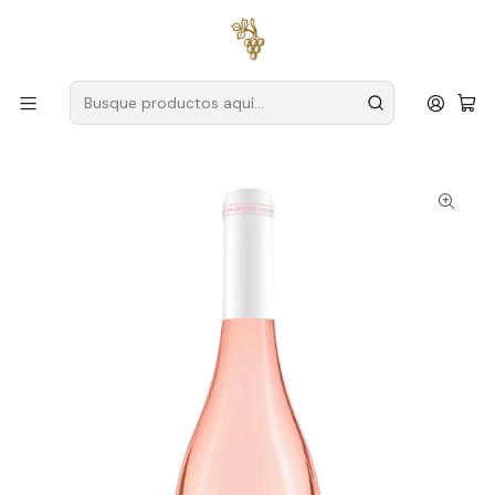
Envío gratuito
para pedidos superiores a
59 € (Portugal
continental)
Inicio
Productores
Setúbal
Finca Monte Alegre
Quinta do Monte Alegre Guitarrista Magnum 2024 Setúbal
Rosado 1.5L