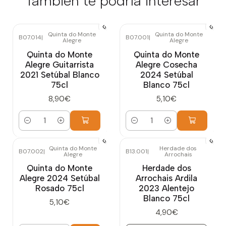
También te podría interesar
Quinta do Monte
Quinta do Monte
B07.014
|
B07.001
|
Alegre
Alegre
Quinta do Monte
Quinta do Monte
Alegre Guitarrista
Alegre Cosecha
2021 Setúbal Blanco
2024 Setúbal
75cl
Blanco 75cl
8,90€
5,10€
Cantidad
Cantidad
Quinta do Monte
Herdade dos
B07.002
|
B13.001
|
Alegre
Arrochais
Agotado
Quinta do Monte
Herdade dos
Alegre 2024 Setúbal
Arrochais Ardila
Rosado 75cl
2023 Alentejo
Blanco 75cl
5,10€
4,90€