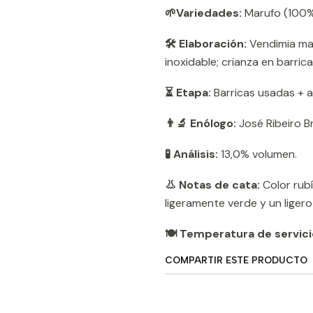
🌱Variedades:
Marufo (100
🛠️ Elaboración:
Vendimia man
inoxidable; crianza en barric
⏳ Etapa:
Barricas usadas + a
👨‍🔬 Enólogo:
José Ribeiro 
🧪 Análisis:
13,0% volumen.
👃 Notas de cata:
Color rub
ligeramente verde y un liger
🍽️ Temperatura de servici
COMPARTIR ESTE PRODUCTO