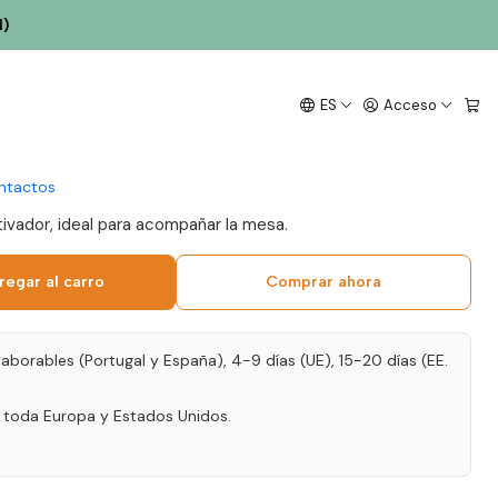
l
l)
ibeira da Pêga Marufo
ES
Acceso
Interior Vino Tinto 75cl
ntactos
tivador, ideal para acompañar la mesa.
regar al carro
Comprar ahora
laborables (Portugal y España), 4-9 días (UE), 15-20 días (EE.
a toda Europa y Estados Unidos.