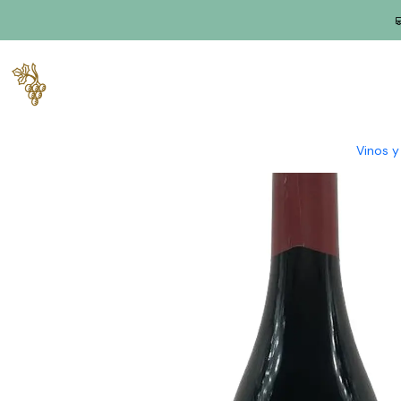
Inicio
Productores
Interior de Beira
Finca Ribeira da Pêga
Q
Vinos 