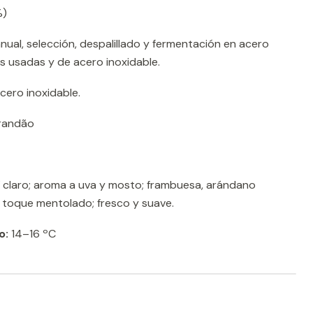
%)
ual, selección, despalillado y fermentación en acero
as usadas y de acero inoxidable.
cero inoxidable.
Brandão
í claro; aroma a uva y mosto; frambuesa, arándano
o toque mentolado; fresco y suave.
o:
14–16 ºC