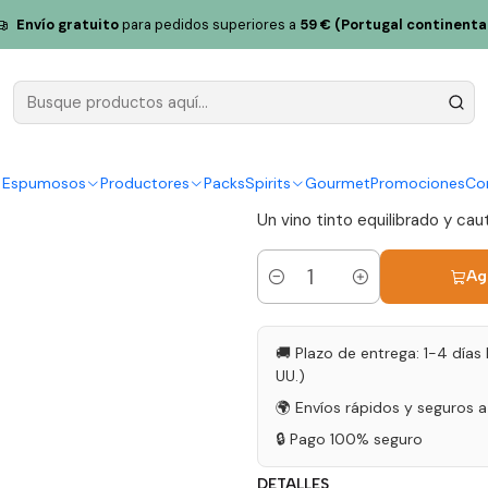
uinta da Ribeira da Pêga Marufo 2024 Beira Interior Vino Tinto 75c
Envío gratuito
para pedidos superiores a
59 € (Portugal continenta
Quinta da R
2024 Beira 
|
y Espumosos
Productores
Packs
Spirits
Gourmet
Promociones
Co
Un vino tinto equilibrado y cau
Ag
Cantidad
🚚 Plazo de entrega: 1-4 días 
UU.)
🌍 Envíos rápidos y seguros 
🔒 Pago 100% seguro
DETALLES