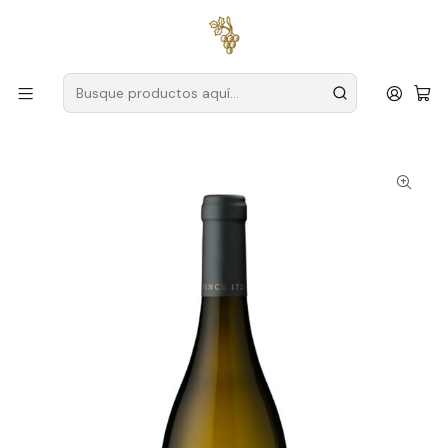
Envío gratuito
para pedidos superiores a
59 € (Portugal
continental)
Inicio
Productores
Tajo
Granja Alorna
Quinta da Alorna Reserva Alvarinho & Viognier Tejo Branco
75cl