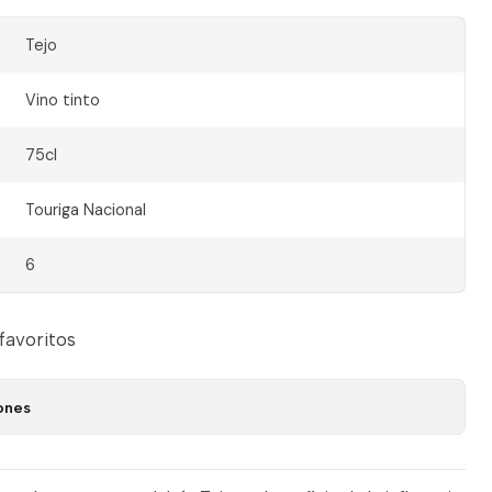
Tejo
Vino tinto
75cl
Touriga Nacional
6
 favoritos
ones