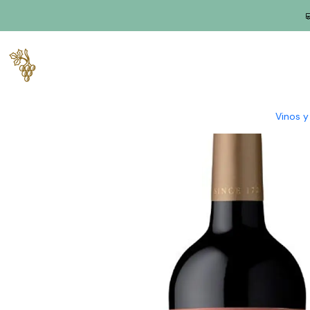
Inicio
Productores
Tajo
Granja Alorna
Quinta da Alorna To
Vinos 