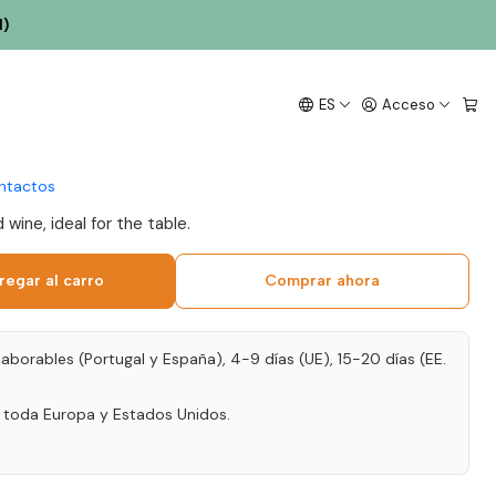
l)
lorna Touriga Nacional
ES
Acceso
ine 75cl
ntactos
wine, ideal for the table.
regar al carro
Comprar ahora
laborables (Portugal y España), 4-9 días (UE), 15-20 días (EE.
a toda Europa y Estados Unidos.