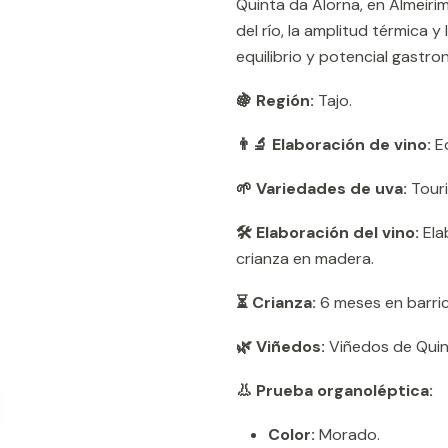
Quinta da Alorna, en Almeirim,
del río, la amplitud térmica 
equilibrio y potencial gastro
🍇 Región:
Tajo.
👨‍🔬 Elaboración de vino:
Eq
🌱 Variedades de uva:
Touri
🛠️ Elaboración del vino:
Elab
crianza en madera.
⏳ Crianza:
6 meses en barric
🌿 Viñedos:
Viñedos de Quint
👃 Prueba organoléptica:
Color:
Morado.