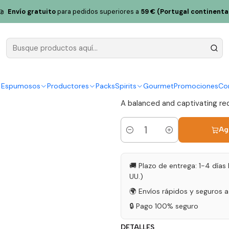
uriga Nacional Tejo Red Wine 75cl
Envío gratuito
para pedidos superiores a
59 € (Portugal continenta
Quinta da A
Tejo Red W
|
y Espumosos
Productores
Packs
Spirits
Gourmet
Promociones
Co
A balanced and captivating red 
Ag
Cantidad
🚚 Plazo de entrega: 1-4 días 
UU.)
🌍 Envíos rápidos y seguros 
🔒 Pago 100% seguro
DETALLES