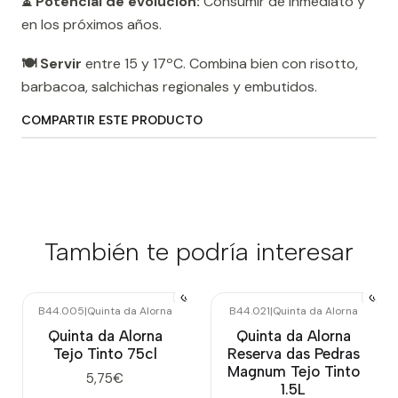
⏳ Potencial de evolución:
Consumir de inmediato y
en los próximos años.
🍽️ Servir
entre 15 y 17ºC. Combina bien con risotto,
barbacoa, salchichas regionales y embutidos.
COMPARTIR ESTE PRODUCTO
También te podría interesar
B44.005
|
Quinta da Alorna
B44.021
|
Quinta da Alorna
Quinta da Alorna
Quinta da Alorna
Tejo Tinto 75cl
Reserva das Pedras
Magnum Tejo Tinto
5,75€
1.5L