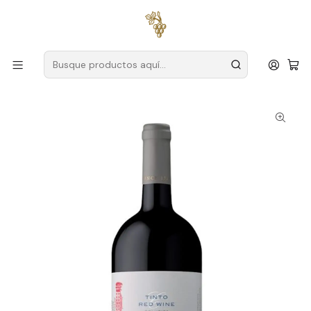
Envío gratuito
para pedidos superiores a
59 € (Portugal
continental)
Inicio
Productores
Tajo
Granja Alorna
Quinta da Alorna Tinto Magnum Tejo Tinto 1.5L