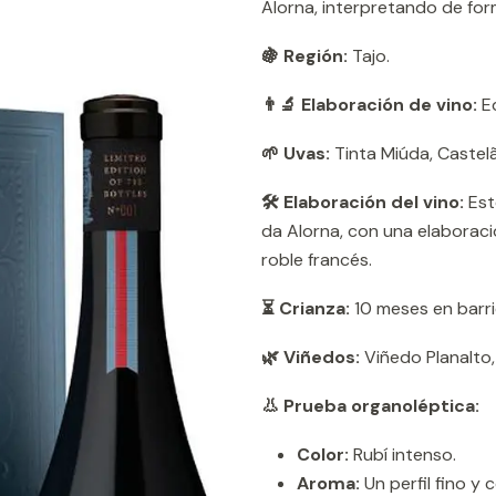
Alorna, interpretando de forma
🍇 Región:
Tajo.
👨‍🔬 Elaboración de vino:
Eq
🌱 Uvas:
Tinta Miúda, Castel
🛠️ Elaboración del vino:
Est
da Alorna, con una elaboraci
roble francés.
⏳ Crianza:
10 meses en barri
🌿 Viñedos:
Viñedo Planalto, 
👃 Prueba organoléptica:
Color:
Rubí intenso.
Aroma:
Un perfil fino y 