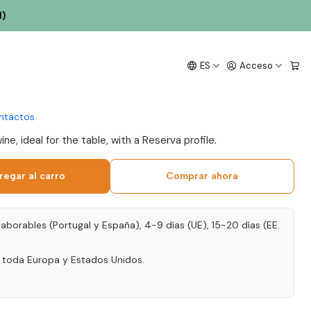
l)
Alorna Grande Reserva
ES
Acceso
into 75cl
ntactos
e, ideal for the table, with a Reserva profile.
regar al carro
Comprar ahora
laborables (Portugal y España), 4-9 días (UE), 15-20 días (EE.
a toda Europa y Estados Unidos.