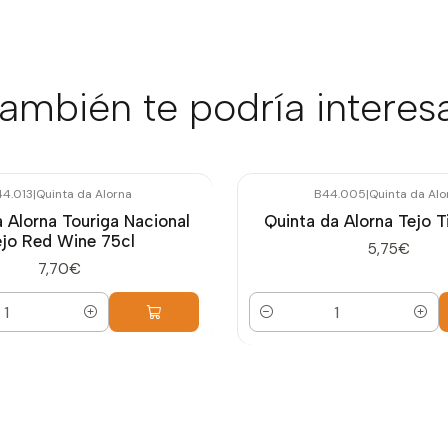
ambién te podría interes
4.013
|
Quinta da Alorna
B44.005
|
Quinta da Alo
 Alorna Touriga Nacional
Quinta da Alorna Tejo T
ejo Red Wine 75cl
5,75€
7,70€
Cantidad