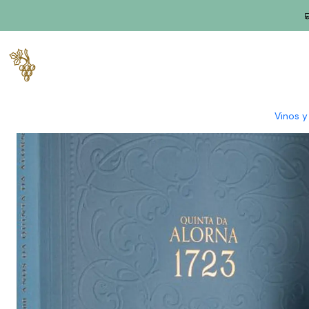
Inicio
Productores
Tajo
Granja Alorna
Quinta da Alorna Gr
Vinos 