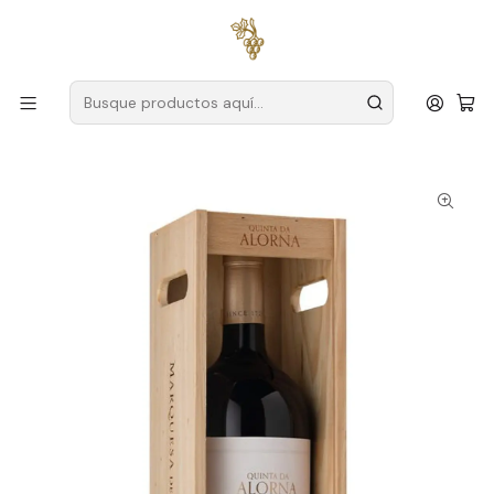
Envío gratuito
para pedidos superiores a
59 € (Portugal
continental)
Inicio
Productores
Tajo
Granja Alorna
Quinta da Alorna Marquesa Grande Reserva Magnum Tejo
Branco 1.5L