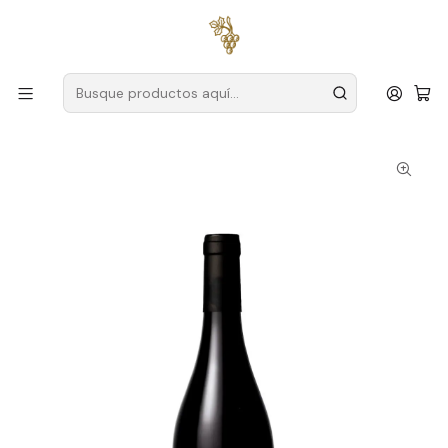
Envío gratuito
para pedidos superiores a
59 € (Portugal
continental)
Inicio
Productores
Tajo
Bodega ODE
Oda Bodega Touriga Nacional 2023 Vino Tinto Tejo 75cl