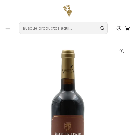
Envío gratuito
para pedidos superiores a
59 € (Portugal
continental)
Inicio
Productores
Duero
Montañas desiertas
Montes Ermos DOC Douro Red Wine 75cl