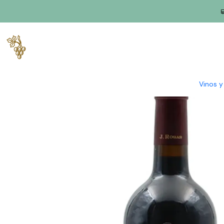
Inicio
Productores
Duero
J. Rosas
J. Rosas Touriga Chã M
Vinos 