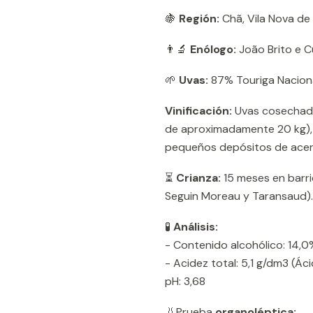
🍇
Región:
Chã, Vila Nova de
👨‍🔬
Enólogo:
João Brito e C
🌱
Uvas:
87% Touriga Naciona
Vinificación:
Uvas cosechadas
de aproximadamente 20 kg), 
pequeños depósitos de acer
⏳
Crianza:
15 meses en barri
Seguin Moreau y Taransaud)
🧪
Análisis:
- Contenido alcohólico: 14,0
- Acidez total: 5,1 g/dm3 (Ác
pH: 3,68
👃Prueba
organoléptica: