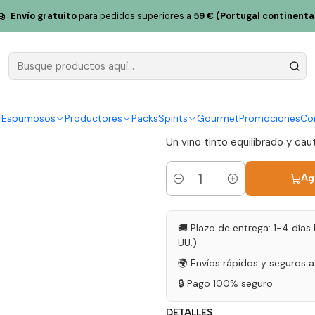
agnum 2020 Vino Tinto Douro 1.5L
Envío gratuito
para pedidos superiores a
59 € (Portugal continenta
J. Rosas T
2020 Vino T
|
y Espumosos
Productores
Packs
Spirits
Gourmet
Promociones
Co
Un vino tinto equilibrado y ca
Ag
Cantidad
🚚 Plazo de entrega: 1-4 días 
UU.)
🌍 Envíos rápidos y seguros 
🔒 Pago 100% seguro
DETALLES