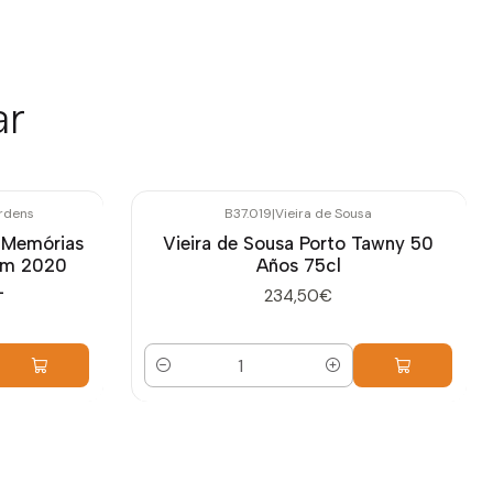
ar
Ordens
B37.019
|
Vieira de Sousa
 Memórias
Vieira de Sousa Porto Tawny 50
um 2020
Años 75cl
L
234,50€
Cantidad