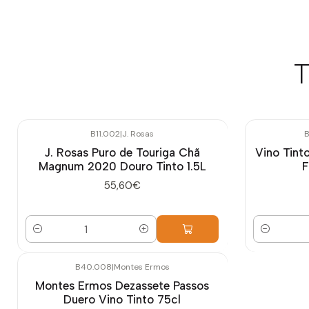
T
B11.002
|
J. Rosas
B
J. Rosas Puro de Touriga Chã
Vino Tint
Magnum 2020 Douro Tinto 1.5L
F
55,60€
Cantidad
Cantidad
B40.008
|
Montes Ermos
Montes Ermos Dezassete Passos
Duero Vino Tinto 75cl