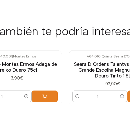
ambién te podría interes
40.001
|
Montes Ermos
A64.010
|
Quinta Seara D'
o Montes Ermos Adega de
Seara D Ordens Talentvs
reixo Duero 75cl
Grande Escolha Magn
Douro Tinto 1.5
3,90€
92,90€
Cantidad