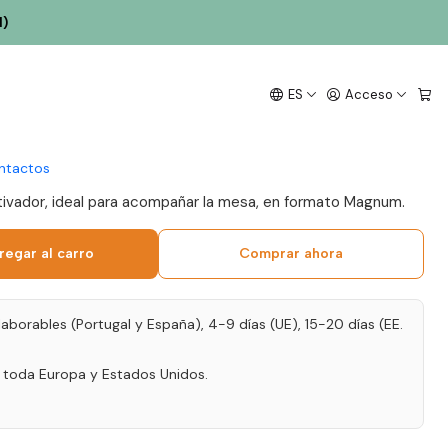
l)
ouriga Chã Magnum
ES
Acceso
into Douro 1.5L
ntactos
utivador, ideal para acompañar la mesa, en formato Magnum.
regar al carro
Comprar ahora
laborables (Portugal y España), 4-9 días (UE), 15-20 días (EE.
a toda Europa y Estados Unidos.