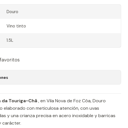
Douro
Vino tinto
1.5L
 favoritos
ones
a da Touriga-Chã
, en Vila Nova de Foz Côa, Douro
no elaborado con meticulosa atención, con uvas
s y una crianza precisa en acero inoxidable y barricas
y carácter.