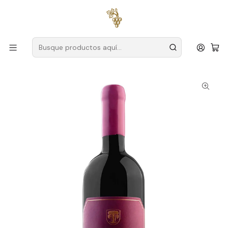
Envío gratuito
para pedidos superiores a
59 € (Portugal
continental)
Inicio
Productores
Duero
Montañas desiertas
Montes Ermos Dezassete Passos Duero Vino Tinto 75cl