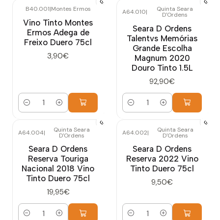
B40.001
|
Montes Ermos
Quinta Seara
A64.010
|
D'Ordens
Vino Tinto Montes
Seara D Ordens
Ermos Adega de
Talentvs Memórias
Freixo Duero 75cl
Grande Escolha
3,90€
Magnum 2020
Douro Tinto 1.5L
92,90€
Cantidad
Cantidad
Quinta Seara
Quinta Seara
A64.004
|
A64.002
|
D'Ordens
D'Ordens
Seara D Ordens
Seara D Ordens
Reserva Touriga
Reserva 2022 Vino
Nacional 2018 Vino
Tinto Duero 75cl
Tinto Duero 75cl
9,50€
19,95€
Cantidad
Cantidad