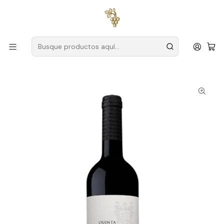
Envío gratuito
para pedidos superiores a
59 € (Portugal
continental)
Inicio
Productores
Duero
Granja Seara D'Ordens
Seara D Ordens Reserva Touriga Nacional 2018 Vino Tinto
Duero 75cl