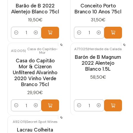
Barão de B 2022
Conceito Porto
Alentejo Blanco 75cl
Branco 10 Anos 75cl
19,50€
31,50€
Cantidad
Cantidad
Casa do Capitão-
A77.025
|
Herdade da Calada
A12.005
|
Mor
Barón de B Magnum
Casa do Capitão
2022 Alentejo
Mor & Cizeron
Blanco 1.5L
Unfiltered Alvarinho
58,50€
2020 Vinho Verde
Branco 75cl
29,90€
Cantidad
Cantidad
A92.011
|
Secret Spot Wines
Lacrau Colheita