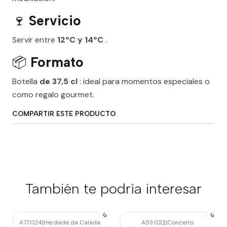
🍷
Servicio
Servir entre
12ºC y 14ºC
.
📦
Formato
Botella
de 37,5 cl
: ideal para momentos especiales o
como regalo gourmet.
COMPARTIR ESTE PRODUCTO
También te podría interesar
A77.024
|
Herdade da Calada
A53.022
|
Conceito