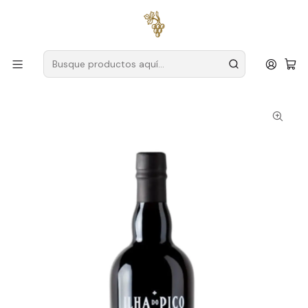
Envío gratuito
para pedidos superiores a
59 € (Portugal
continental)
Inicio
Productores
Azores
Ínsula Vinus
Insula Licoroso 10 Años Azores Blanco 37.5cl