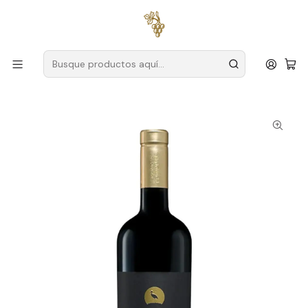
Envío gratuito
para pedidos superiores a
59 € (Portugal
continental)
Inicio
Productores
Setúbal
Finca Comporta
Herdade da Comporta Private Selection Setúbal Red Wine
75cl