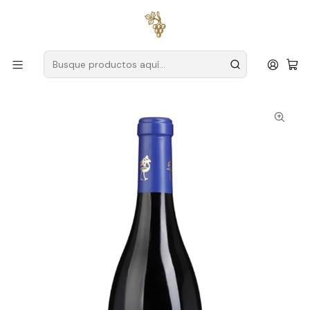
Envío gratuito
para pedidos superiores a
59 € (Portugal
continental)
Inicio
Productores
Alentejo
Herdade da Bombeira
Herdade da Bombeira Syrah Alentejo Red Wine 75cl