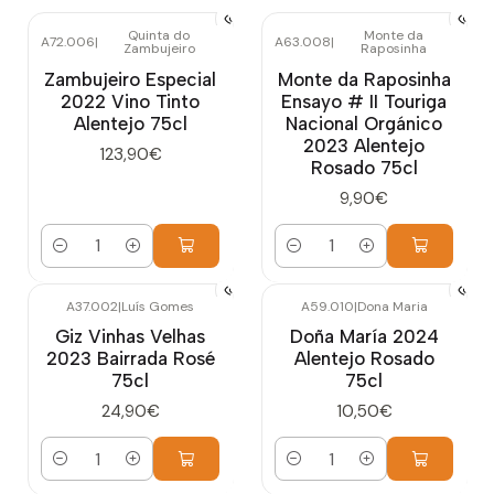
Quinta do
Monte da
A72.006
|
A63.008
|
Zambujeiro
Raposinha
Zambujeiro Especial
Monte da Raposinha
2022 Vino Tinto
Ensayo # II Touriga
Alentejo 75cl
Nacional Orgánico
2023 Alentejo
123,90€
Rosado 75cl
9,90€
Cantidad
Cantidad
A37.002
|
Luís Gomes
A59.010
|
Dona Maria
Giz Vinhas Velhas
Doña María 2024
2023 Bairrada Rosé
Alentejo Rosado
75cl
75cl
24,90€
10,50€
Cantidad
Cantidad