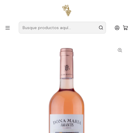
Envío gratuito
para pedidos superiores a
59 € (Portugal
continental)
Inicio
Productores
Alentejo
Señora María
Dona Maria Amantis Reserva 2021 Alentejo Rosé 75cl