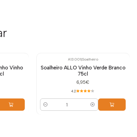
ar
A13.001
|
Soalheiro
inho Vinho
Soalheiro ALLO Vinho Verde Branco
cl
75cl
6,95€
4.2
Cantidad