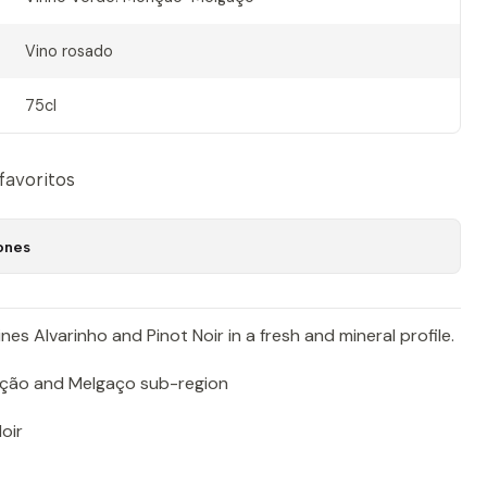
Vino rosado
75cl
 favoritos
ones
es Alvarinho and Pinot Noir in a fresh and mineral profile.
ção and Melgaço sub-region
oir