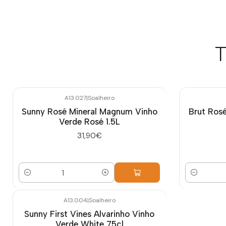
T
A13.027
|
Soalheiro
Sunny Rosé Mineral Magnum Vinho
Brut Ros
Verde Rosé 1.5L
31,90€
Cantidad
Cantidad
A13.004
|
Soalheiro
Sunny First Vines Alvarinho Vinho
Verde White 75cl