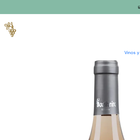
Inicio
Productores
Vino Verde (Monção & Melgaço)
Soleado
Vinos 