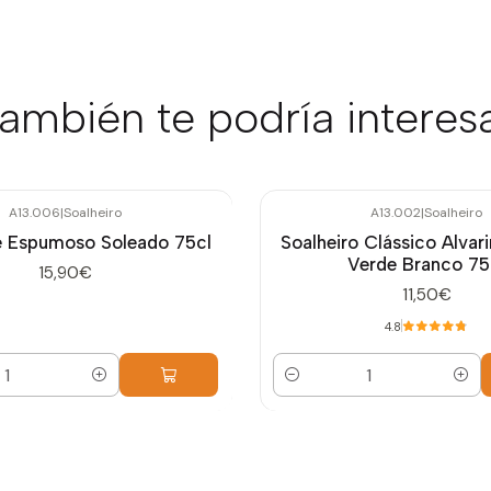
ambién te podría interes
A13.006
|
Soalheiro
A13.002
|
Soalheiro
é Espumoso Soleado 75cl
Soalheiro Clássico Alvar
Verde Branco 75
15,90€
11,50€
4.8
Cantidad