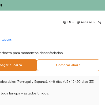
l)
 Mineral Vinho Verde
ES
Acceso
ntactos
 perfecto para momentos desenfadados.
regar al carro
Comprar ahora
laborables (Portugal y España), 4-9 días (UE), 15-20 días (EE.
a toda Europa y Estados Unidos.