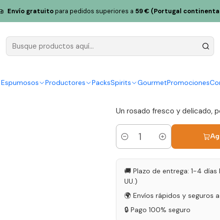
Sunny Rosé Mineral Vinho Verde Rosé 75cl
Envío gratuito
para pedidos superiores a
59 € (Portugal continenta
Sunny Rosé
Rosé 75cl
|
y Espumosos
Productores
Packs
Spirits
Gourmet
Promociones
Co
5.0
6 reseñas
Un rosado fresco y delicado,
Ag
Cantidad
🚚 Plazo de entrega: 1-4 días 
UU.)
🌍 Envíos rápidos y seguros 
🔒 Pago 100% seguro