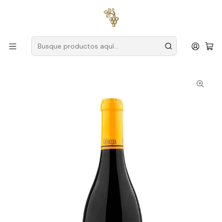
Envío gratuito
para pedidos superiores a
59 € (Portugal
continental)
Inicio
Productores
Dar
Quinta dos Roques
Quinta dos Roques Tinta Roriz 2019 Vino Tinto Dão 75cl