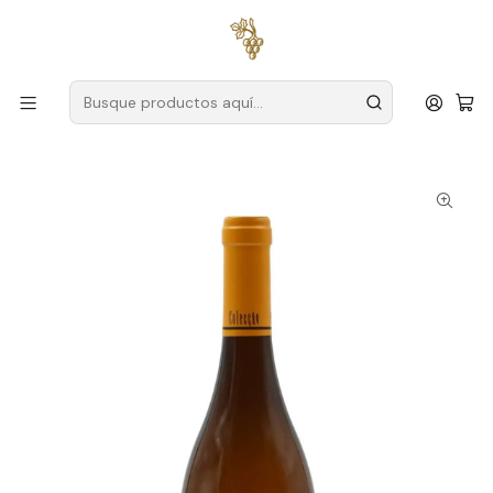
Envío gratuito
para pedidos superiores a
59 € (Portugal
continental)
Inicio
Productores
Dar
Quinta das Maias
Quinta das Maias Malvasia Fina Ecológico 2021 Vino Blanco
Dão 75cl