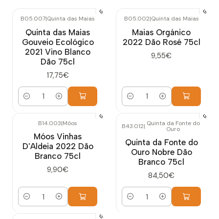
B05.007
|
Quinta das Maias
B05.002
|
Quinta das Maias
Quinta das Maias
Maias Orgánico
Gouveio Ecológico
2022 Dão Rosé 75cl
2021 Vino Blanco
9,55€
Dão 75cl
17,75€
Cantidad
Cantidad
B14.003
|
Móos
Quinta da Fonte do
B43.012
|
Ouro
Móos Vinhas
Quinta da Fonte do
D'Aldeia 2022 Dão
Ouro Nobre Dão
Branco 75cl
Branco 75cl
9,90€
84,50€
Cantidad
Cantidad