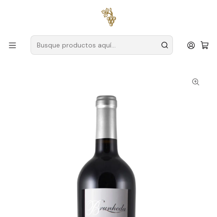
Envío gratuito
para pedidos superiores a
59 € (Portugal
continental)
Inicio
Productores
Duero
Granja Brunheda
Quinta da Brunheda Vinhas Velhas 2017 Douro Tinto 75cl