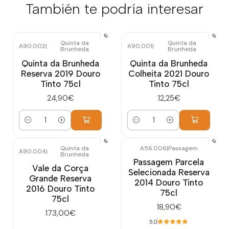
También te podría interesar
Quinta da
Quinta da
A90.002
|
A90.001
|
Brunheda
Brunheda
Quinta da Brunheda
Quinta da Brunheda
Reserva 2019 Douro
Colheita 2021 Douro
Tinto 75cl
Tinto 75cl
24,90€
12,25€
Cantidad
Cantidad
Quinta da
A56.006
|
Passagem
A90.004
|
Brunheda
Agotado
Passagem Parcela
Vale da Corça
Selecionada Reserva
Grande Reserva
2014 Douro Tinto
2016 Douro Tinto
75cl
75cl
18,90€
173,00€
5.0