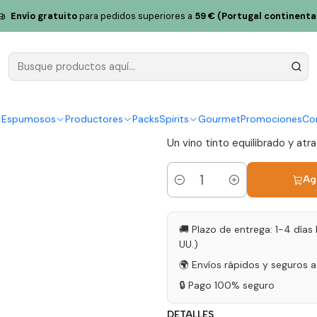
heda Reserva 2019 Douro Tinto 75cl
Envío gratuito
para pedidos superiores a
59 € (Portugal continenta
Quinta da 
Douro Tinto
|
y Espumosos
Productores
Packs
Spirits
Gourmet
Promociones
Co
Un vino tinto equilibrado y atr
Ag
Cantidad
🚚 Plazo de entrega: 1-4 días 
UU.)
🌍 Envíos rápidos y seguros 
🔒 Pago 100% seguro
DETALLES