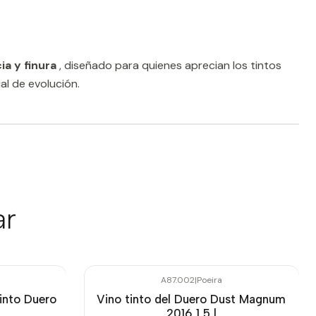
a y finura
, diseñado para quienes aprecian los tintos
l de evolución.
ar
A87.002
|
Poeira
into Duero
Vino tinto del Duero Dust Magnum
2016 1,5 l