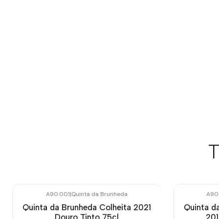
T
A90.001
|
Quinta da Brunheda
A90
Quinta da Brunheda Colheita 2021
Quinta d
Douro Tinto 75cl
201