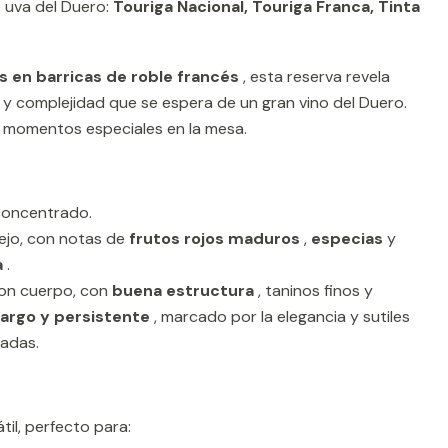
 uva del Duero:
Touriga Nacional, Touriga Franca, Tinta
 en barricas de roble francés
, esta reserva revela
a y complejidad que se espera de un gran vino del Duero.
ra momentos especiales en la mesa.
concentrado.
ejo, con notas de
frutos rojos maduros
,
especias
y
a
.
on cuerpo, con
buena estructura
, taninos finos y
largo y persistente
, marcado por la elegancia y sutiles
adas.
il, perfecto para: