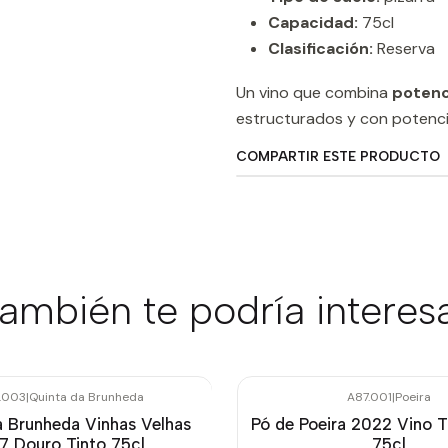
Capacidad:
75cl
Clasificación:
Reserva
Un vino que combina
potenci
estructurados y con potencia
COMPARTIR ESTE PRODUCTO
ambién te podría interes
.003
|
Quinta da Brunheda
A87.001
|
Poeira
a Brunheda Vinhas Velhas
Pó de Poeira 2022 Vino T
7 Douro Tinto 75cl
75cl