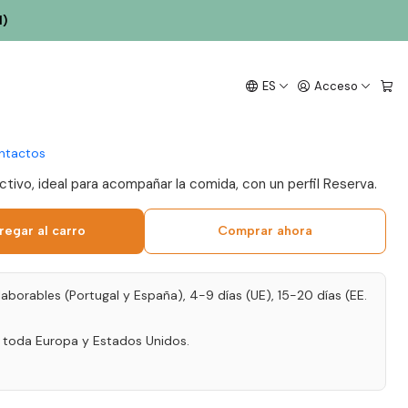
l)
Brunheda Reserva 2019
ES
Acceso
 75cl
ntactos
activo, ideal para acompañar la comida, con un perfil Reserva.
regar al carro
Comprar ahora
laborables (Portugal y España), 4-9 días (UE), 15-20 días (EE.
a toda Europa y Estados Unidos.