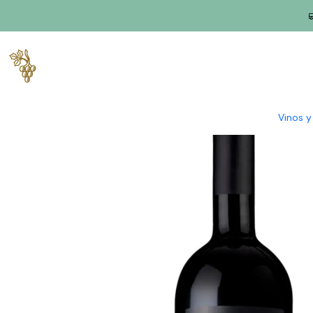
Inicio
Productores
Duero
Granja Brunheda
Quinta da Brun
Vinos 