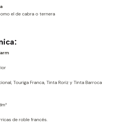
la
omo el de cabra o ternera
nica:
Farm
ior
ional, Touriga Franca, Tinta Roriz y Tinta Barroca
dm³
ricas de roble francés.