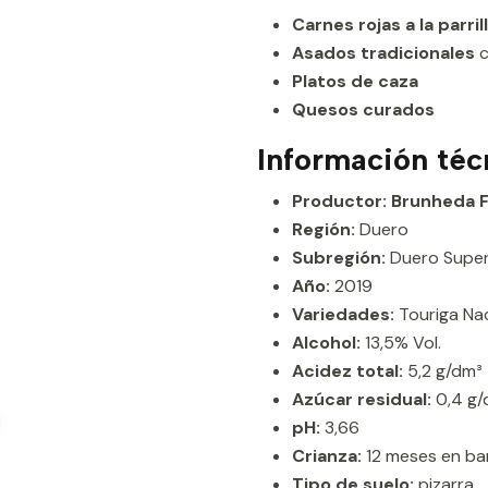
Carnes rojas a la parril
Asados tradicionales
c
Platos de caza
Quesos curados
Información téc
Productor: Brunheda 
Región:
Duero
Subregión:
Duero Super
Año:
2019
Variedades:
Touriga Nac
Alcohol:
13,5% Vol.
Acidez total:
5,2 g/dm³
Azúcar residual:
0,4 g/
pH:
3,66
Crianza:
12 meses en bar
Tipo de suelo:
pizarra