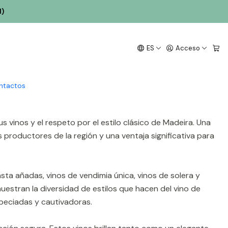
l)
ES
Acceso
eira y mantiene una estrecha relación con la Cámara de
riques, continuaron el proyecto familiar y consolidaron la
ntactos
s vinos y el respeto por el estilo clásico de Madeira. Una
 productores de la región y una ventaja significativa para
asta añadas, vinos de vendimia única, vinos de solera y
uestran la diversidad de estilos que hacen del vino de
speciadas y cautivadoras.