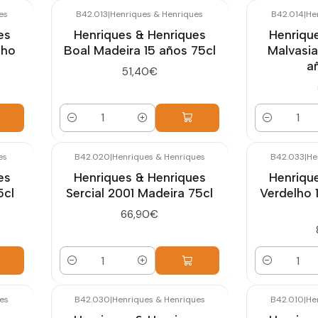
es
B42.013
|
Henriques & Henriques
B42.014
|
He
es
Henriques & Henriques
Henriqu
lho
Boal Madeira 15 años 75cl
Malvasia
a
51,40€
Cantidad
Cantidad
es
B42.020
|
Henriques & Henriques
B42.033
|
He
es
Henriques & Henriques
Henriqu
5cl
Sercial 2001 Madeira 75cl
Verdelho 
66,90€
Cantidad
Cantidad
es
B42.030
|
Henriques & Henriques
B42.010
|
He