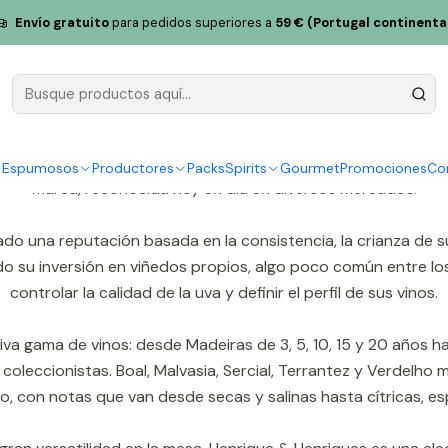
Envío gratuito
para pedidos superiores a
59 € (Portugal continenta
Henriques y Henriques
e & Henriques es una de las bodegas más importantes de Mad
los hijos del fundador, João Joaquim y Francisco Eduardo Hen
y Espumosos
Productores
Packs
Spirits
Gourmet
Promociones
Co
marca, reconocida hoy en día en diversos mercados.
jado una reputación basada en la consistencia, la crianza de su
ido su inversión en viñedos propios, algo poco común entre los
controlar la calidad de la uva y definir el perfil de sus vinos.
iva gama de vinos: desde Madeiras de 3, 5, 10, 15 y 20 años h
leccionistas. Boal, Malvasia, Sercial, Terrantez y Verdelho m
o, con notas que van desde secas y salinas hasta cítricas, e