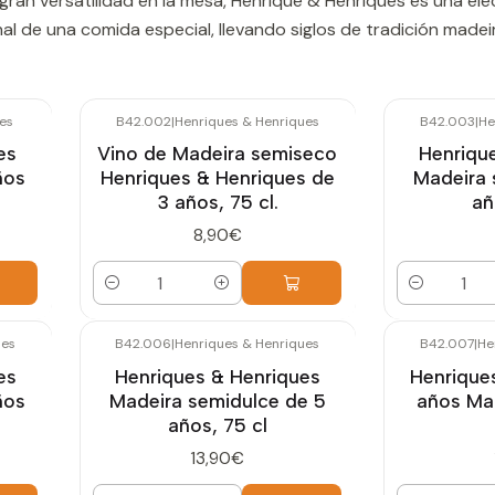
gran versatilidad en la mesa, Henrique & Henriques es una ele
inal de una comida especial, llevando siglos de tradición made
es
B42.002
|
Henriques & Henriques
B42.003
|
He
es
Vino de Madeira semiseco
Henriqu
ños
Henriques & Henriques de
Madeira 
3 años, 75 cl.
añ
8,90€
Cantidad
Cantidad
ues
B42.006
|
Henriques & Henriques
B42.007
|
He
es
Henriques & Henriques
Henrique
ños
Madeira semidulce de 5
años Ma
años, 75 cl
13,90€