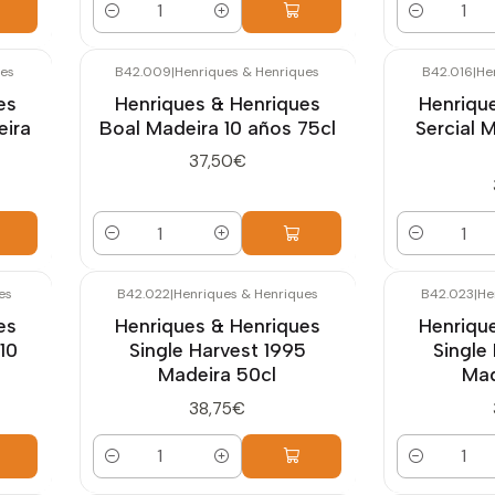
Cantidad
Cantidad
ues
B42.009
|
Henriques & Henriques
B42.016
|
He
es
Henriques & Henriques
Henriqu
eira
Boal Madeira 10 años 75cl
Sercial 
37,50€
Cantidad
Cantidad
es
B42.022
|
Henriques & Henriques
B42.023
|
He
es
Henriques & Henriques
Henriqu
10
Single Harvest 1995
Single
Madeira 50cl
Mad
38,75€
Cantidad
Cantidad