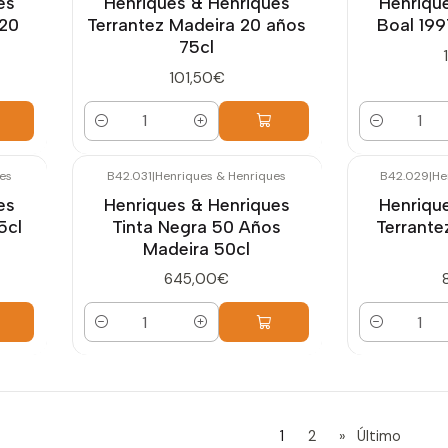
es
Henriques & Henriques
Henriqu
 20
Terrantez Madeira 20 años
Boal 199
75cl
101,50€
Cantidad
Cantidad
es
B42.031
|
Henriques & Henriques
B42.029
|
He
es
Henriques & Henriques
Henriqu
5cl
Tinta Negra 50 Años
Terrante
Madeira 50cl
645,00€
Cantidad
Cantidad
1
2
»
Último