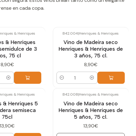
cción segura. Estos vinos brillan tanto como un elegante
irense en cada copa.
nriques & Henriques
B42.004
|
Henriques & Henriques
es & Henriques
Vino de Madeira seco
semidulce de 3
Henriques & Henriques de
os, 75 cl
3 años, 75 cl.
8,90€
8,90€
Cantidad
nriques & Henriques
B42.008
|
Henriques & Henriques
Agotado
s & Henriques 5
Vino de Madeira seco
dera semiseca
Henriques & Henriques de
75cl
5 años, 75 cl.
13,90€
13,90€