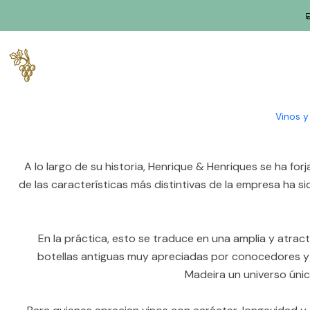
Inicio
Productores
Madera
Henriques y Henriques
Fundada en 1850 por João Gonçalves Henriques, Henriqu
Lobos. El nombre actual se adoptó en el siglo XX, cuando 
Vinos 
A lo largo de su historia, Henrique & Henriques se ha for
de las características más distintivas de la empresa ha s
En la práctica, esto se traduce en una amplia y atract
botellas antiguas muy apreciadas por conocedores y co
Madeira un universo únic