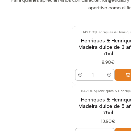
Para quienes aprecian vinos con carácter, longevidad y 
aperitivo como al f
B42.001
|
Henriques & Henriqu
Henriques & Henriqu
Madeira dulce de 3 a
75cl
8,90€
Cantidad
B42.005
|
Henriques & Henriq
Henriques & Henriqu
Madeira dulce de 5 a
75cl
13,90€