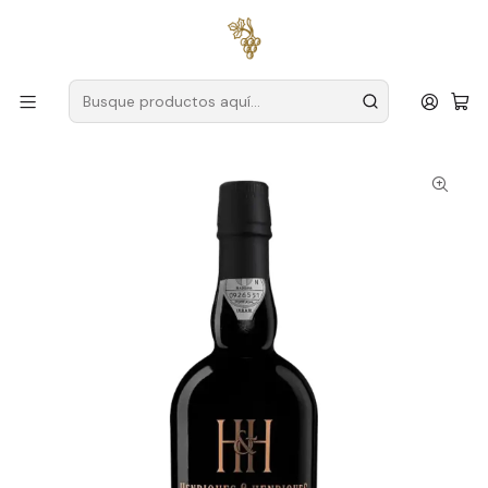
Envío gratuito
para pedidos superiores a
59 € (Portugal
continental)
Inicio
Productores
Madera
Henriques y Henriques
Henriques & Henriques Sercial 2001 Madeira 75cl