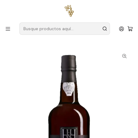
Envío gratuito
para pedidos superiores a
59 € (Portugal
continental)
Inicio
Productores
Madera
Henriques y Henriques
Vino de Madeira semiseco Henriques & Henriques de 3
años, 75 cl.