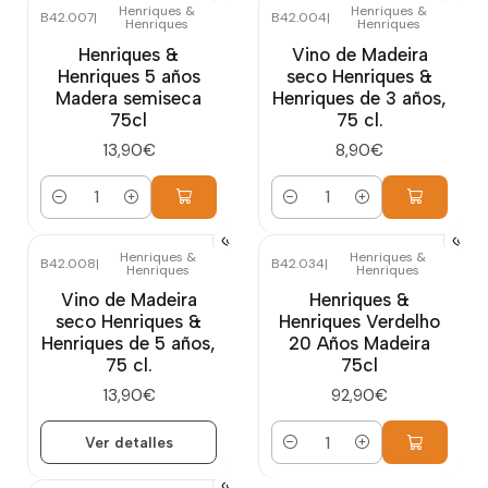
Henriques &
Henriques &
B42.007
|
B42.004
|
Henriques
Henriques
Henriques &
Vino de Madeira
Henriques 5 años
seco Henriques &
Madera semiseca
Henriques de 3 años,
75cl
75 cl.
13,90€
8,90€
Cantidad
Cantidad
Henriques &
Henriques &
B42.008
|
B42.034
|
Henriques
Henriques
Agotado
Vino de Madeira
Henriques &
seco Henriques &
Henriques Verdelho
Henriques de 5 años,
20 Años Madeira
75 cl.
75cl
13,90€
92,90€
Ver detalles
Cantidad