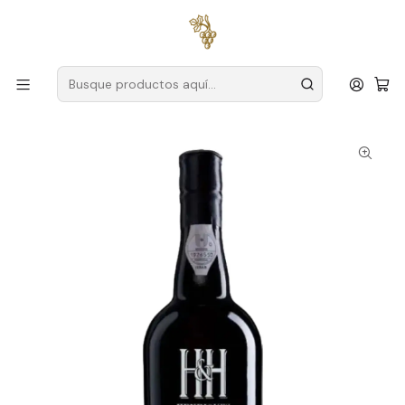
Envío gratuito
para pedidos superiores a
59 € (Portugal
continental)
Inicio
Productores
Madera
Henriques y Henriques
Henriques & Henriques Verdelho 20 Años Madeira 75cl