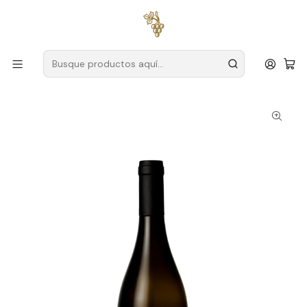
Envío gratuito
para pedidos superiores a
59 € (Portugal
continental)
Inicio
Productores
Tajo
Bodega ODE
Ode Winery Handmade 2023 Tejo Blanco 75cl