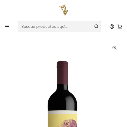
Envío gratuito
para pedidos superiores a
59 € (Portugal
continental)
Inicio
Productores
Duero
Móos
Móos Vinhas D'Aldeia 2019 Vino Tinto Dão 75cl