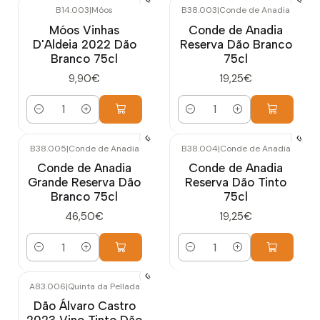
B14.003
|
Móos
B38.003
|
Conde de Anadia
Móos Vinhas
Conde de Anadia
D'Aldeia 2022 Dão
Reserva Dão Branco
Branco 75cl
75cl
9,90€
19,25€
Cantidad
Cantidad
B38.005
|
Conde de Anadia
B38.004
|
Conde de Anadia
Conde de Anadia
Conde de Anadia
Grande Reserva Dão
Reserva Dão Tinto
Branco 75cl
75cl
46,50€
19,25€
Cantidad
Cantidad
A83.006
|
Quinta da Pellada
Dão Álvaro Castro