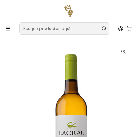
Envío gratuito
para pedidos superiores a
59 € (Portugal
continental)
Inicio
Productores
Duero
Encuentra vinos secretos
Lacrau Colheita 2025 Duero Blanco 75cl