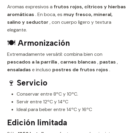
Aromas expresivos a
frutos rojos, cítricos y hierbas
aromáticas
. En boca, es
muy fresco, mineral,
salino y seductor
, con cuerpo ligero y textura
elegante.
🍽️
Armonización
Extremadamente versátil: combina bien con
pescados a la parrilla
,
carnes blancas
,
pastas
,
ensaladas
e incluso
postres de frutos rojos
.
🍷
Servicio
Conservar entre 8ºC y 10ºC.
Servir entre 12ºC y 14ºC
Ideal para beber entre 14ºC y 16ºC
Edición limitada