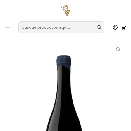
Envío gratuito
para pedidos superiores a
59 € (Portugal
continental)
Inicio
Productores
Azores
Ínsula Vinus
Insula Chão de Sal Clarete 2023 Azores Rojo 75cl