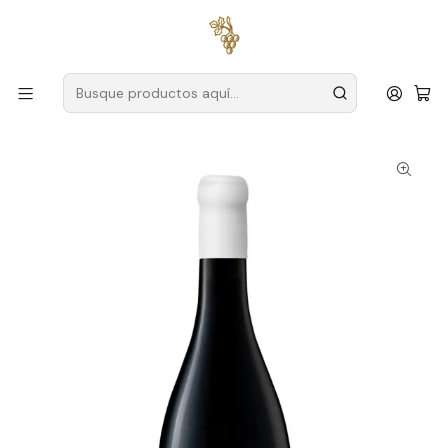
Envío gratuito
para pedidos superiores a
59 € (Portugal
continental)
Inicio
Productores
Setúbal
Finca Comporta
Herdade da Comporta Comporta Setúbal Red Wine 75cl