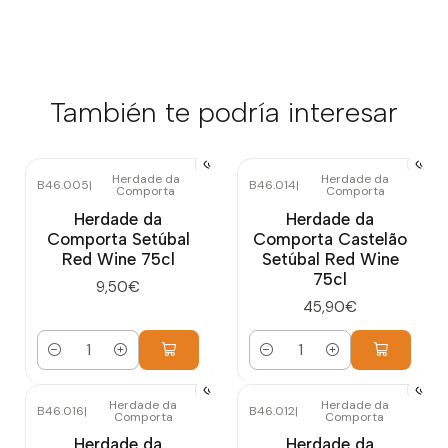
También te podría interesar
Herdade da
Herdade da
B46.005
|
B46.014
|
Comporta
Comporta
Herdade da
Herdade da
Comporta Setúbal
Comporta Castelão
Red Wine 75cl
Setúbal Red Wine
75cl
9,50€
45,90€
Cantidad
Cantidad
Herdade da
Herdade da
B46.016
|
B46.012
|
Comporta
Comporta
Herdade da
Herdade da