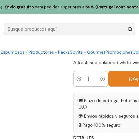
CA 2025 Bairrada White Wine 75cl
Envío gratuito
para pedidos superiores a
59 € (Portugal continenta
Filipa Pat
Bairrada Wh
|
y Espumosos
Productores
Packs
Spirits
Gourmet
Promociones
Co
A fresh and balanced white wine
Ag
Cantidad
🚚 Plazo de entrega: 1-4 días 
UU.)
🌍 Envíos rápidos y seguros 
🔒 Pago 100% seguro
DETALLES