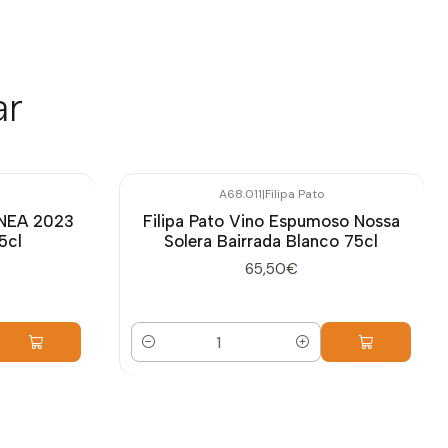
ar
A68.011
|
Filipa Pato
ANEA 2023
Filipa Pato Vino Espumoso Nossa
5cl
Solera Bairrada Blanco 75cl
65,50€
Cantidad