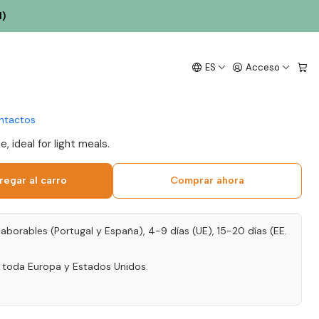
l)
o DINÂMICA 2025
ES
Acceso
ite Wine 75cl
ntactos
, ideal for light meals.
regar al carro
Comprar ahora
laborables (Portugal y España), 4-9 días (UE), 15-20 días (EE.
a toda Europa y Estados Unidos.