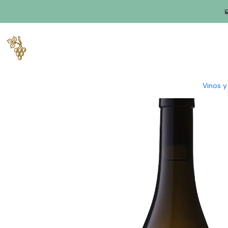
Inicio
Productores
Bairrada
Filipa Pato
Filipa Pato DINÂMI
Vinos 