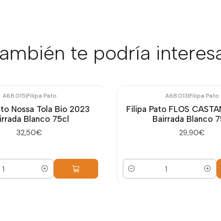
ambién te podría interes
A68.015
|
Filipa Pato
A68.013
|
Filipa Pato
ato Nossa Tola Bio 2023
Filipa Pato FLOS CAST
irrada Blanco 75cl
Bairrada Blanco 7
32,50€
29,90€
Cantidad