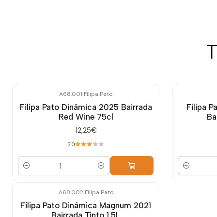
T
A68.001
|
Filipa Pato
Filipa Pato Dinâmica 2025 Bairrada
Filipa P
Red Wine 75cl
Ba
12,25€
3.0
Cantidad
Cantidad
A68.002
|
Filipa Pato
Filipa Pato Dinâmica Magnum 2021
Bairrada Tinto 1.5L