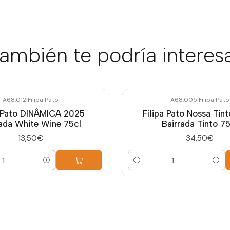
ambién te podría interes
A68.012
|
Filipa Pato
A68.005
|
Filipa Pato
a Pato DINÂMICA 2025
Filipa Pato Nossa Tin
rada White Wine 75cl
Bairrada Tinto 75
13,50€
34,50€
Cantidad