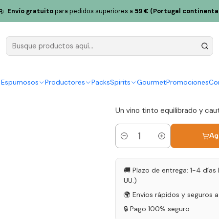
a 2025 Bairrada Red Wine 75cl
Envío gratuito
para pedidos superiores a
59 € (Portugal continenta
Filipa Pato
Bairrada Re
|
y Espumosos
Productores
Packs
Spirits
Gourmet
Promociones
Co
3.0
1 reseña
Un vino tinto equilibrado y cau
Ag
Cantidad
🚚 Plazo de entrega: 1-4 días 
UU.)
🌍 Envíos rápidos y seguros 
🔒 Pago 100% seguro