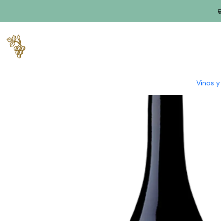
Inicio
Productores
Bairrada
Filipa Pato
Filipa Pato Dinâmic
Vinos 