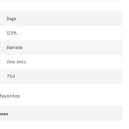
Baga
12,5%
Bairrada
Vino tinto
75cl
 favoritos
ones