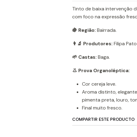
Tinto de baixa intervenção d
com foco na expressão fresc
🍇 Região:
Bairrada.
👨‍🔬 Produtores:
Filipa Pato
🌱 Castas:
Baga.
👃 Prova Organoléptica:
Cor cereja leve.
Aroma distinto, elegant
pimenta preta, louro, tom
Final muito fresco.
COMPARTIR ESTE PRODUCTO