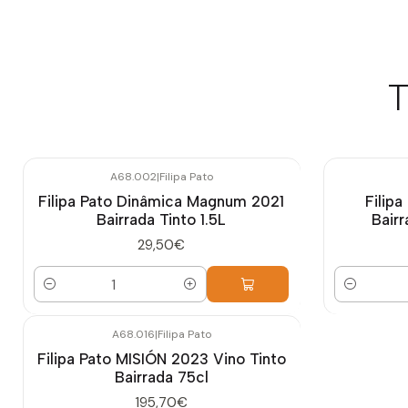
T
A68.002
|
Filipa Pato
Filipa Pato Dinâmica Magnum 2021
Filip
Bairrada Tinto 1.5L
Bair
29,50€
Cantidad
Cantidad
A68.016
|
Filipa Pato
Filipa Pato MISIÓN 2023 Vino Tinto
Bairrada 75cl
195,70€