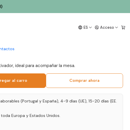
l)
 Dinâmica 2025
ES
Acceso
d Wine 75cl
ntactos
tivador, ideal para acompañar la mesa.
regar al carro
Comprar ahora
laborables (Portugal y España), 4-9 días (UE), 15-20 días (EE.
a toda Europa y Estados Unidos.