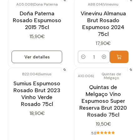
A05.008
|
Dona Paterna
A88.014
|
Vinevinu
Agotado
Doña Paterna
Vinevinu Almanua
Rosado Espumoso
Brut Rosado
2015 75cl
Espumoso 2024
75cl
15,90€
17,90€
Ver detalles
Cantidad
B22.004
|
Sumius
Quintas de
A10.006
|
Melgaço
Sumius Espumoso
Quintas de
Rosado Brut 2023
Melgaço Vino
Vinho Verde
Espumoso Super
Rosado 75cl
Reserva Brut 2020
18,90€
Rosado 75cl
19,50€
5.0