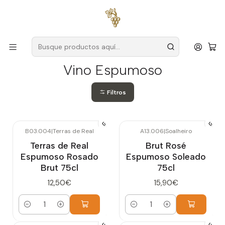
Envío gratuito
para pedidos superiores a
59 € (Portugal
continental)
Inicio
Vino Espumoso
Vino Espumoso
Filtros
B03.004
|
Terras de Real
A13.006
|
Soalheiro
Terras de Real
Brut Rosé
Espumoso Rosado
Espumoso Soleado
Brut 75cl
75cl
12,50€
15,90€
Cantidad
Cantidad