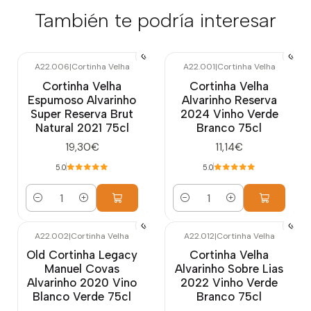
También te podría interesar
A22.006
|
Cortinha Velha
A22.001
|
Cortinha Velha
Cortinha Velha
Cortinha Velha
Espumoso Alvarinho
Alvarinho Reserva
Super Reserva Brut
2024 Vinho Verde
Natural 2021 75cl
Branco 75cl
19,30€
11,14€
5.0
5.0
Cantidad
Cantidad
A22.002
|
Cortinha Velha
A22.012
|
Cortinha Velha
Old Cortinha Legacy
Cortinha Velha
Manuel Covas
Alvarinho Sobre Lias
Alvarinho 2020 Vino
2022 Vinho Verde
Blanco Verde 75cl
Branco 75cl