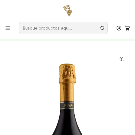
Envío gratuito
para pedidos superiores a
59 € (Portugal
continental)
Inicio
Productores
Vino Verde (Monção & Melgaço)
Cortina vieja
Cortinha Velha Espumoso Alvarinho Velha Reserva Extra
Brut 2018 75cl