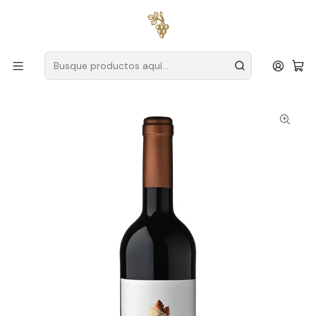
Envío gratuito
para pedidos superiores a
59 € (Portugal
continental)
Inicio
Productores
Duero
Colinas del Duero
Colinas do Douro Superior Douro Red Wine 75cl