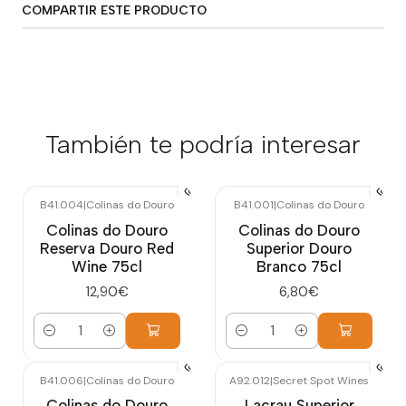
COMPARTIR ESTE PRODUCTO
También te podría interesar
B41.004
|
Colinas do Douro
B41.001
|
Colinas do Douro
Colinas do Douro
Colinas do Douro
Reserva Douro Red
Superior Douro
Wine 75cl
Branco 75cl
12,90€
6,80€
Cantidad
Cantidad
B41.006
|
Colinas do Douro
A92.012
|
Secret Spot Wines
Colinas do Douro
Lacrau Superior