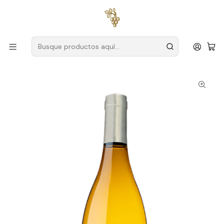
Envío gratuito
para pedidos superiores a
59 € (Portugal
continental)
Inicio
Productores
Lisboa
Finca Chocapalha
CH de Chocapalha 2022 Lisboa Branco 75cl