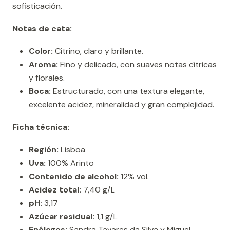
sofisticación.
Notas de cata:
Color:
Citrino, claro y brillante.
Aroma:
Fino y delicado, con suaves notas cítricas
y florales.
Boca:
Estructurado, con una textura elegante,
excelente acidez, mineralidad y gran complejidad.
Ficha técnica:
Región:
Lisboa
Uva:
100% Arinto
Contenido de alcohol:
12% vol.
Acidez total:
7,40 g/L
pH:
3,17
Azúcar residual:
1,1 g/L
Enólogos:
Sandra Tavares da Silva y Miguel